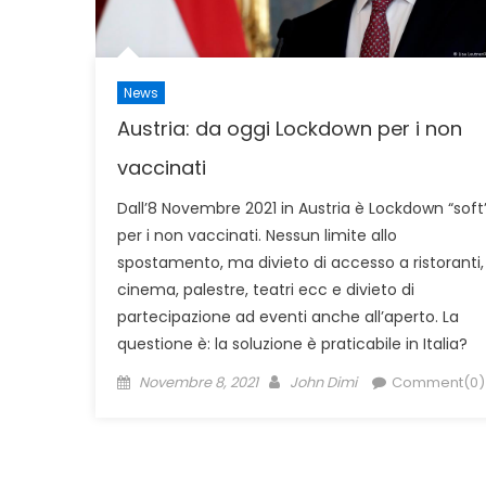
News
Austria: da oggi Lockdown per i non
vaccinati
Dall’8 Novembre 2021 in Austria è Lockdown “soft
per i non vaccinati. Nessun limite allo
spostamento, ma divieto di accesso a ristoranti,
cinema, palestre, teatri ecc e divieto di
partecipazione ad eventi anche all’aperto. La
questione è: la soluzione è praticabile in Italia?
Posted
Author
Novembre 8, 2021
John Dimi
Comment(0)
on