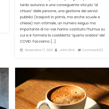
tardo autunno e una conseguente vita più “al
chiuso” delle persone, una gestione dei servizi
pubblici (trasporti in primis, ma anche scuole e
chiese) non ottimale, un numero esiguo ma
importante di no-vax hanno costituito l’humus su
cui si è formata la cosiddetta “quarta ondata” del
COVID. Facciamo […]
Posted
Author
Novembre 17, 2021
John Dimi
Comment(0)
on