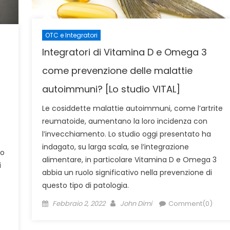
OTC e Integratori
Integratori di Vitamina D e Omega 3
come prevenzione delle malattie
autoimmuni? [Lo studio VITAL]
Le cosiddette malattie autoimmuni, come l’artrite
reumatoide, aumentano la loro incidenza con
l’invecchiamento. Lo studio oggi presentato ha
indagato, su larga scala, se l’integrazione
io
alimentare, in particolare Vitamina D e Omega 3
i
abbia un ruolo significativo nella prevenzione di
questo tipo di patologia.
Posted
Author
Febbraio 2, 2022
John Dimi
Comment(0)
on