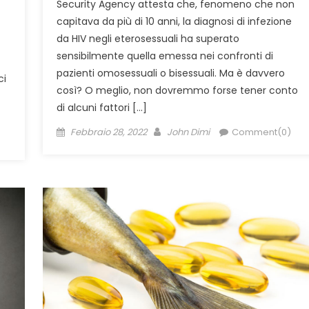
Security Agency attesta che, fenomeno che non
capitava da più di 10 anni, la diagnosi di infezione
da HIV negli eterosessuali ha superato
sensibilmente quella emessa nei confronti di
pazienti omosessuali o bisessuali. Ma è davvero
ci
così? O meglio, non dovremmo forse tener conto
di alcuni fattori […]
Posted
Author
Febbraio 28, 2022
John Dimi
Comment(0)
on