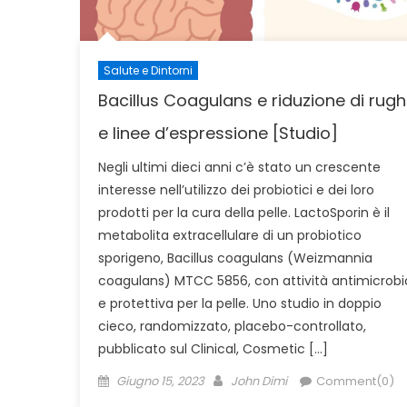
Salute e Dintorni
Bacillus Coagulans e riduzione di rug
e linee d’espressione [Studio]
Negli ultimi dieci anni c’è stato un crescente
interesse nell’utilizzo dei probiotici e dei loro
prodotti per la cura della pelle. LactoSporin è il
metabolita extracellulare di un probiotico
sporigeno, Bacillus coagulans (Weizmannia
coagulans) MTCC 5856, con attività antimicrobi
e protettiva per la pelle. Uno studio in doppio
cieco, randomizzato, placebo-controllato,
pubblicato sul Clinical, Cosmetic […]
Posted
Author
Giugno 15, 2023
John Dimi
Comment(0)
on