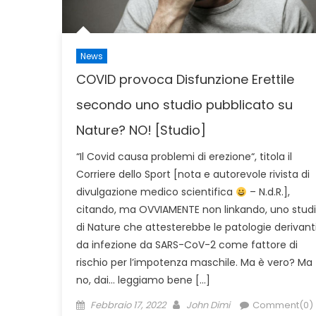
News
COVID provoca Disfunzione Erettile
secondo uno studio pubblicato su
Nature? NO! [Studio]
“Il Covid causa problemi di erezione“, titola il
Corriere dello Sport [nota e autorevole rivista di
divulgazione medico scientifica
– N.d.R.],
citando, ma OVVIAMENTE non linkando, uno stud
di Nature che attesterebbe le patologie derivant
da infezione da SARS-CoV-2 come fattore di
rischio per l’impotenza maschile. Ma è vero? Ma
no, dai… leggiamo bene […]
Posted
Author
Febbraio 17, 2022
John Dimi
Comment(0)