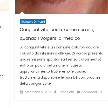
Salute e Dintorni
he
Congiuntivite: cos’è, come curarla,
quando rivolgersi al medico
La congiuntivite è un comune disturbo oculare
causato da infezioni o allergie. Di norma presenta
una remissione spontanea (senza trattamento)
entro un paio di settimane. In questo
approfondimento tratteremo le cause, i
ca
trattamenti disponibili e le possibili complicanze
della congiuntivite.
Posted
Author
Dicembre 17, 2022
John Dimi
Comment(0)
on