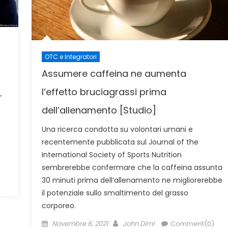
OTC e Integratori
Assumere caffeina ne aumenta
l’effetto bruciagrassi prima
”
dell’allenamento [Studio]
Una ricerca condotta su volontari umani e
recentemente pubblicata sul Journal of the
International Society of Sports Nutrition
sembrerebbe confermare che la caffeina assunta
30 minuti prima dell’allenamento ne migliorerebbe
il potenziale sullo smaltimento del grasso
corporeo.
Posted
Author
Novembre 6, 2021
John Dimi
Comment(0)