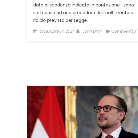
data di scadenza indicata in confezione- sono
sottoposti ad una procedura di smaltimento o
riciclo prevista per Legge.
Posted
Author
Dicembre 14, 2021
John Dimi
Comment(0)
on