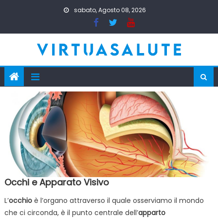
Skip
sabato, Agosto 08, 2026
to
content
Occhi e Apparato Visivo
L’
occhio
è l’organo attraverso il quale osserviamo il mondo
che ci circonda, è il punto centrale dell’
apparto