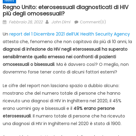
News
Regno Unito: eterosessuali diagnosticati di HIV
più degli omosessuali?
Posted
Author
Febbraio 28, 2022
John Dimi
Comment(0)
on
Un
report del 1 Dicembre 2021 dell’UK Health Security Agency
attesta che, fenomeno che non capitava da più di 10 anni, la
diagnosi di infezione da HIV negli eterosessuali ha superato
sensibilmente quella emessa nei confronti di pazienti
omosessuali o bisessuali
. Ma è davvero così? O meglio, non
dovremmo forse tener conto di alcuni fattori esterni?
Le cifre del report non lasciano spazio a dubbio alcuno:
mostrano che del numero totale di persone che hanno
ricevuto una diagnosi di HIV in Inghilterra nel 2020, il 45%
erano uomini gay e bisessuali e il
49% erano persone
eterosessuali
. Il numero totale di persone che ha ricevuto
una diagnosi di HIV in Inghilterra nel 2020 è stato di 1900.