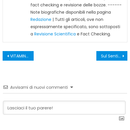
fact checking e revisione delle bozze. ------
Note biografiche disponibili nella pagina
Redazione
| Tutti gli articoli, ove non
espressamente specificato, sono sottoposti
a
Revisione Scientifica
e Fact Checking.
Navigazione
VITAMINA D E OMEGA 3 ALLEATI CONTRO LE MALATTIE AUTOIMMUNI: L’IMPORTANZA DELL’INTEGRAZIONE ALIMENTARE
Sul Sentiero del Bene”: un viaggio tra Africa e Asia in 72 scatti
articoli
Avvisami di nuovi commenti