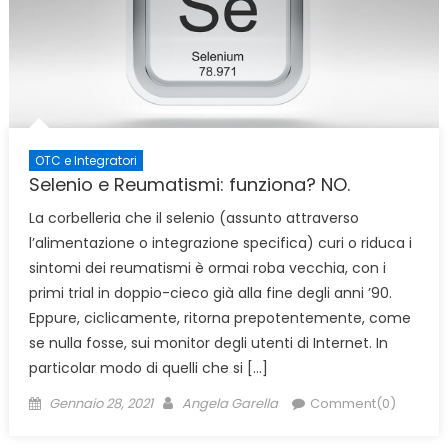
OTC e Integratori
Selenio e Reumatismi: funziona? NO.
La corbelleria che il selenio (assunto attraverso
l’alimentazione o integrazione specifica) curi o riduca i
sintomi dei reumatismi è ormai roba vecchia, con i
primi trial in doppio-cieco già alla fine degli anni ’90.
Eppure, ciclicamente, ritorna prepotentemente, come
se nulla fosse, sui monitor degli utenti di Internet. In
particolar modo di quelli che si […]
Posted
Author
Gennaio 28, 2021
Angela Garella
Comment(0)
on