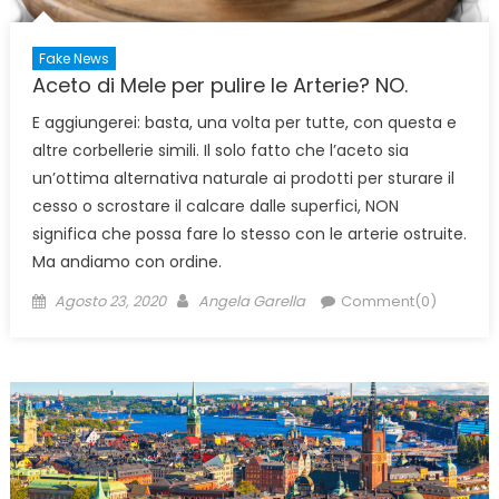
Fake News
Aceto di Mele per pulire le Arterie? NO.
E aggiungerei: basta, una volta per tutte, con questa e
altre corbellerie simili. Il solo fatto che l’aceto sia
un’ottima alternativa naturale ai prodotti per sturare il
cesso o scrostare il calcare dalle superfici, NON
significa che possa fare lo stesso con le arterie ostruite.
Ma andiamo con ordine.
Posted
Author
Agosto 23, 2020
Angela Garella
Comment(0)
on