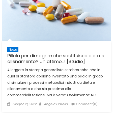
News
Pillola per dimagrire che sostituisce dieta e
allenamento? Un attimo…! [Studio]
A leggere la stampa generalista sembrerebbe che in
quel di Stanford abbiano inventato una pillola in grado
di simulare i processi metabolici indotti da dieta e
allenamento e che sia prossima alla
commercializzazione. Ma è vero? Ovviamente: NO.
Posted
Author
Giugno 21, 2022
Angela Garella
Comment(0)
on