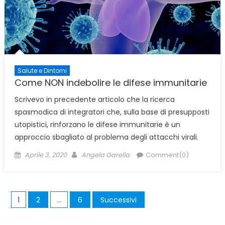
Salute e Dintorni
Come NON indebolire le difese immunitarie
Scrivevo in precedente articolo che la ricerca
spasmodica di integratori che, sulla base di presupposti
utopistici, rinforzano le difese immunitarie è un
approccio sbagliato al problema degli attacchi virali.
Posted
Author
Aprile 3, 2020
Angela Garella
Comment(0)
on
Navigazione
1
2
…
6
Successivi
articoli