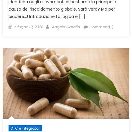
identifica negli allevamenti di bestiame la principale
causa del riscaldamento globale. Sarà vero? Ma per
piacere…! Introduzione La logica e […]
Posted
Author
Giugno 19, 2020
Angela Garella
Comment(1)
on
OTC e Integratori