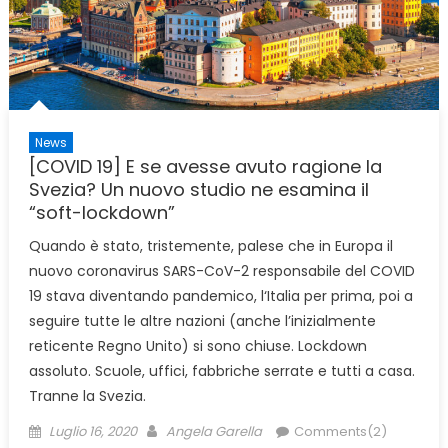
News
[COVID 19] E se avesse avuto ragione la
Svezia? Un nuovo studio ne esamina il
“soft-lockdown”
Quando è stato, tristemente, palese che in Europa il
nuovo coronavirus SARS-CoV-2 responsabile del COVID
19 stava diventando pandemico, l‘Italia per prima, poi a
seguire tutte le altre nazioni (anche l’inizialmente
reticente Regno Unito) si sono chiuse. Lockdown
assoluto. Scuole, uffici, fabbriche serrate e tutti a casa.
Tranne la Svezia.
Posted
Author
Luglio 16, 2020
Angela Garella
Comments(2)