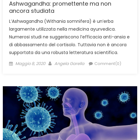
Ashwagandha: promettente ma non
ancora studiata
L’Ashwagandha (Withania somnifera) è un’erba
largamente utilizzata nella medicina ayurvedica.
Numerosi studi ne suggeriscono l’efficacia anti-ansia e
di abbassamento del cortisolo. Tuttavia non è ancora
supportata da una robusta letteratura scientifica.
Posted
Author
Maggio 8, 2020
Angela Garella
Comment(0)
on