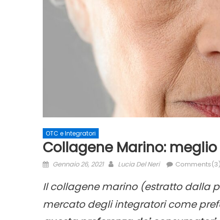
OTC e Integratori
Collagene Marino: meglio
Posted
Author
Gennaio 26, 2021
Lucia Del Neri
Comments(3
on
Il collagene marino (estratto dalla 
mercato degli integratori come prefer