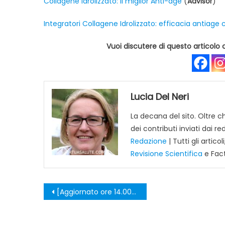
Collagene Idrolizzato: Il miglior Anti-age
(
Advisor
)
Integratori Collagene Idrolizzato: efficacia antiag
Vuoi discutere di questo articolo c
Lucia Del Neri
La decana del sito. Oltre 
dei contributi inviati dai r
Redazione
| Tutti gli arti
Revisione Scientifica
e Fac
Navigazione
[Aggiornato ore 14.00] Italia e Olimpiadi: serve un Decreto entro 24 ore.
articoli