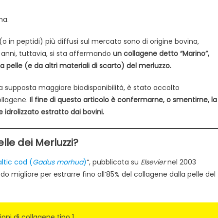
na.
 (o in peptidi) più diffusi sul mercato sono di origine bovina,
 anni, tuttavia, si sta affermando
un collagene detto “Marino”,
pelle (e da altri materiali di scarto) del merluzzo.
la supposta maggiore biodisponibilità, è stato accolto
ollagene.
Il fine di questo articolo è confermarne, o smentirne, la
 idrolizzato estratto dai bovini.
lle dei Merluzzi?
altic cod (
Gadus morhua
)
“, pubblicata su
Elsevier
nel 2003
modo migliore per estrarre fino all’85% del collagene dalla pelle del
ni di collagene tipo 1.