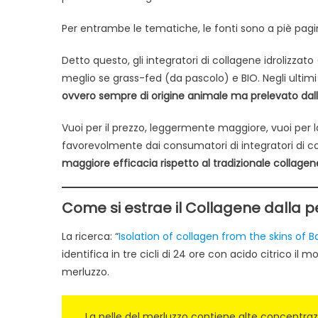
Per entrambe le tematiche, le fonti sono a piè pagi
Detto questo, gli integratori di collagene idrolizzato
meglio se grass-fed (da pascolo) e BIO. Negli ultimi
ovvero sempre di origine animale ma prelevato dalla 
Vuoi per il prezzo, leggermente maggiore, vuoi per 
favorevolmente dai consumatori di integratori di c
maggiore efficacia rispetto al tradizionale collagene
Come si estrae il Collagene dalla pe
La ricerca: “
Isolation of collagen from the skins of B
identifica in tre cicli di 24 ore con acido citrico il 
merluzzo.
La pelle del merluzzo contiene alte concentrazio