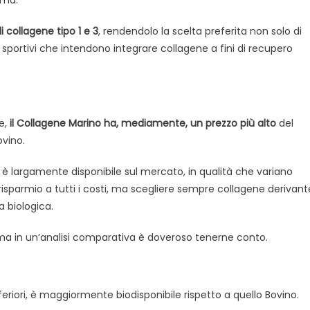
mma.
i collagene tipo 1 e 3
, rendendolo la scelta preferita non solo di
i sportivi che intendono integrare collagene a fini di recupero
re,
il Collagene Marino ha, mediamente, un prezzo più alto
del
ovino.
 è largamente disponibile sul mercato, in qualità che variano
 risparmio a tutti i costi, ma scegliere sempre collagene derivant
a biologica.
, ma in un’analisi comparativa è doveroso tenerne conto.
nferiori, è maggiormente biodisponibile rispetto a quello Bovino.