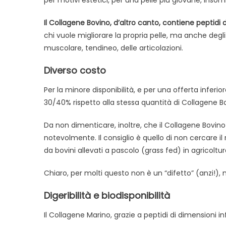
per motivi estetici, per una pelle più giovane, inso
Il Collagene Bovino, d’altro canto, contiene peptidi d
chi vuole migliorare la propria pelle, ma anche degl
muscolare, tendineo, delle articolazioni.
Diverso costo
Per la minore disponibilità, e per una offerta inferio
30/40% rispetto alla stessa quantità di Collagene B
Da non dimenticare, inoltre, che il Collagene Bovino
notevolmente. Il consiglio è quello di non cercare il
da bovini allevati a pascolo (grass fed) in agricoltur
Chiaro, per molti questo non è un “difetto” (anzi!)
Digeribilità e biodisponibilità
Il Collagene Marino, grazie a peptidi di dimensioni i