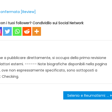
e confermata [Review]
on i tuoi follower? Condividilo sui Social Network
che a pubblicare direttamente, si occupa della prima revisione
edattori esterni. ------ Note biografiche disponibili nella pagina
coli, ove non espressamente specificato, sono sottoposti a
t Checking.
Selenio e Reumatismi: funziona? NO.