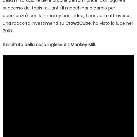
della misurazione delle proprie performance. Coniugare il
successo dei tapis roulant (il macchinario cardio per
eccellenza) con la monkey bar. L’idea, finanziata attraverso
una raccolta investimenti su
CrowdCube
, ha visto la luce nel
2018.
Il risultato della casa inglese è il Monkey Mill.