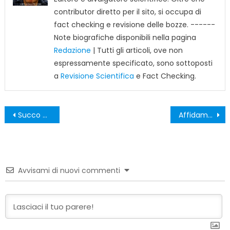
contributor diretto per il sito, si occupa di
fact checking e revisione delle bozze. ------
Note biografiche disponibili nella pagina
Redazione
| Tutti gli articoli, ove non
espressamente specificato, sono sottoposti
a
Revisione Scientifica
e Fact Checking.
Navigazione
Succo di Melograno come alternativa al Viagra? No.
Affidamenti illeciti a Reggio Emilia: 16 arresti
articoli
Avvisami di nuovi commenti