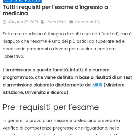
Economia e Lavoro
Tutti i requisiti per l’esame d’ingresso a
medicina
Posted
Author
Giugno 27, 2019
John Dimi
Comment(0)
on
Entrare a medicina è il sogno di molti aspiranti “dottori”, ma è
risaputo che l’esame è uno dei più ostici da superare ed è
necessario prepararsi a dovere per riuscire a centrare
l’obiettivo.
L’ammissione a questa facoltà, infatti, è a numero
programmato, che viene definito in base ai risultati di un test
d’ammissione elaborato direttamente dal
MIUR
(Ministero
Istruzione, Università e Ricerca).
Pre-requisiti per l’esame
In genere, la prova d’ammissione a Medicina prevede la
verifica di competenze pregresse che riguardano, nello